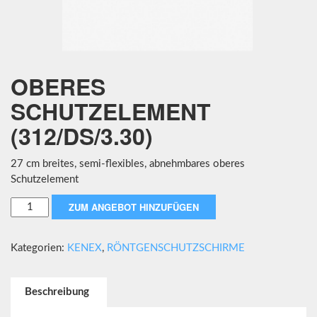
OBERES
SCHUTZELEMENT
(312/DS/3.30)
27 cm breites, semi-flexibles, abnehmbares oberes
Schutzelement
Oberes
ZUM ANGEBOT HINZUFÜGEN
Schutzelement
(312/DS/3.30)
Kategorien:
KENEX
,
RÖNTGENSCHUTZSCHIRME
Menge
Beschreibung